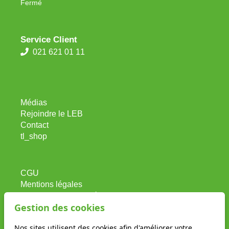
Fermé
Service Client
021 621 01 11
Médias
Rejoindre le LEB
Contact
tl_shop
CGU
Mentions légales
Protection des données
Gestion des cookies
Accès au réseau ferré
Nos sites utilisent des cookies afin d'améliorer votre